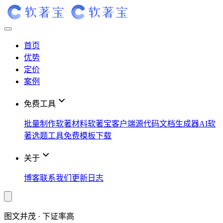
首页
优势
定价
案例
免费工具
批量制作软著材料
软著宝客户端
源代码文档生成器
AI软
著选题工具
免费模板下载
关于
博客
联系我们
更新日志
图文并茂 · 下证率高