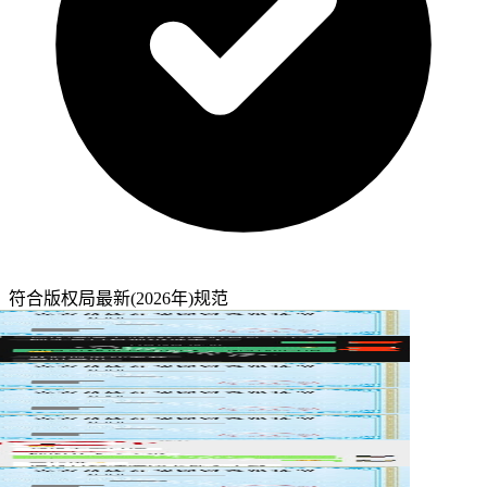
符合版权局最新(2026年)规范
书
评
书
书
书
评
书